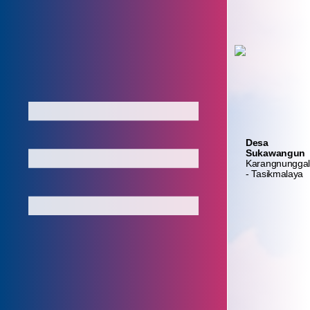
Login
Layanan
Absensi
Admin
Mandiri
Aparatur
Home
Desa
Profil Desa
Sukawangun
Karangnungga
- Tasikmalaya
Registrasi