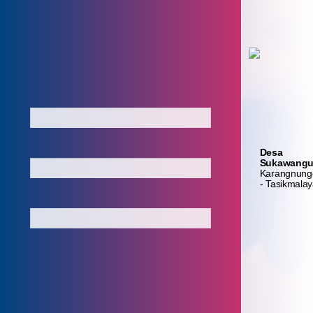
Login
Layanan
Absensi
Admin
Mandiri
Aparatur
Home
Desa
Profil Desa
Sukawang
Karangnung
- Tasikmala
Registrasi