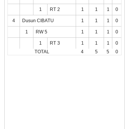
1
RT 2
1
1
1
0
4
Dusun CIBATU
1
1
1
0
1
RW 5
1
1
1
0
1
RT 3
1
1
1
0
TOTAL
4
5
5
0