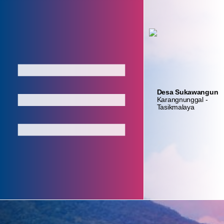
Login
Layanan
Absensi
Admin
Mandiri
Aparatur
Home
Desa Sukawangun
Karangnunggal -
Tasikmalaya
Profil Desa
Registrasi