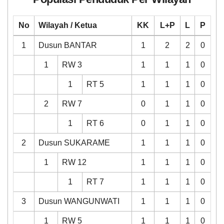
No
Wilayah / Ketua
KK
L+P
L
P
1
Dusun BANTAR
1
2
2
0
1
RW 3
1
1
1
0
1
RT 5
1
1
1
0
2
RW 7
0
1
1
0
1
RT 6
0
1
1
0
2
Dusun SUKARAME
1
1
1
0
1
RW 12
1
1
1
0
1
RT 7
1
1
1
0
3
Dusun WANGUNWATI
1
1
1
0
1
RW 5
1
1
1
0