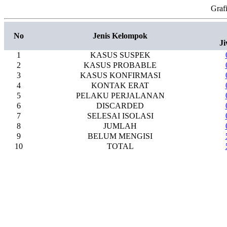
Graf
No
Jenis Kelompok
J
1
KASUS SUSPEK
2
KASUS PROBABLE
3
KASUS KONFIRMASI
4
KONTAK ERAT
5
PELAKU PERJALANAN
6
DISCARDED
7
SELESAI ISOLASI
8
JUMLAH
9
BELUM MENGISI
10
TOTAL