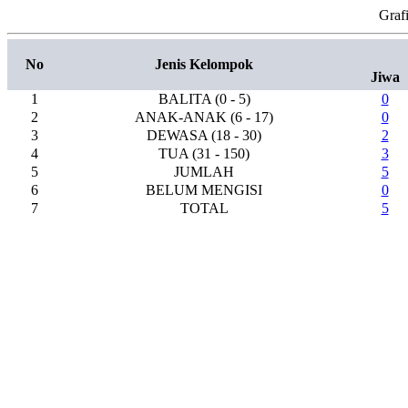
Graf
No
Jenis Kelompok
Jiwa
1
BALITA (0 - 5)
0
2
ANAK-ANAK (6 - 17)
0
3
DEWASA (18 - 30)
2
4
TUA (31 - 150)
3
5
JUMLAH
5
6
BELUM MENGISI
0
7
TOTAL
5