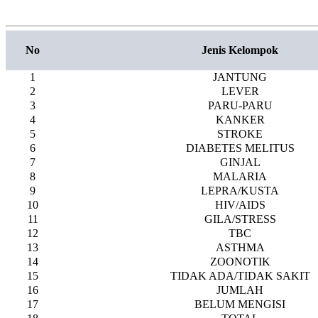
No
Jenis Kelompok
1
JANTUNG
2
LEVER
3
PARU-PARU
4
KANKER
5
STROKE
6
DIABETES MELITUS
7
GINJAL
8
MALARIA
9
LEPRA/KUSTA
10
HIV/AIDS
11
GILA/STRESS
12
TBC
13
ASTHMA
14
ZOONOTIK
15
TIDAK ADA/TIDAK SAKIT
16
JUMLAH
17
BELUM MENGISI