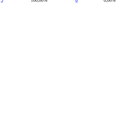
5
100,00%
0
0,00%