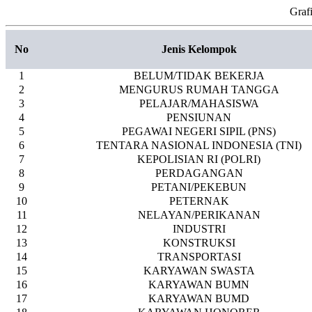
Graf
No
Jenis Kelompok
1
BELUM/TIDAK BEKERJA
2
MENGURUS RUMAH TANGGA
3
PELAJAR/MAHASISWA
4
PENSIUNAN
5
PEGAWAI NEGERI SIPIL (PNS)
6
TENTARA NASIONAL INDONESIA (TNI)
7
KEPOLISIAN RI (POLRI)
8
PERDAGANGAN
9
PETANI/PEKEBUN
10
PETERNAK
11
NELAYAN/PERIKANAN
12
INDUSTRI
13
KONSTRUKSI
14
TRANSPORTASI
15
KARYAWAN SWASTA
16
KARYAWAN BUMN
17
KARYAWAN BUMD