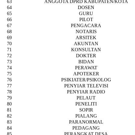
63
ANGGOTA DPRD KABUPATEN/KOTA
64
DOSEN
65
GURU
66
PILOT
67
PENGACARA
68
NOTARIS
69
ARSITEK
70
AKUNTAN
71
KONSULTAN
72
DOKTER
73
BIDAN
74
PERAWAT
75
APOTEKER
76
PSIKIATER/PSIKOLOG
77
PENYIAR TELEVISI
78
PENYIAR RADIO
79
PELAUT
80
PENELITI
81
SOPIR
82
PIALANG
83
PARANORMAL
84
PEDAGANG
85
PERANGKAT DESA